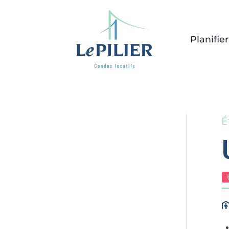
Planifie
É