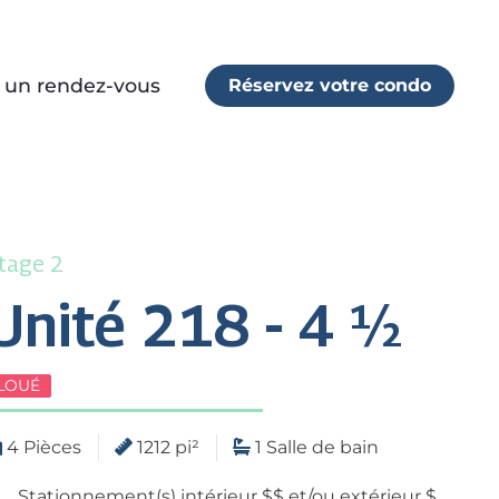
r un rendez-vous
Réservez votre condo
tage 2
Unité 218 - 4 ½
LOUÉ
4 Pièces
1212 pi²
1 Salle de bain
Stationnement(s) intérieur $$ et/ou extérieur $