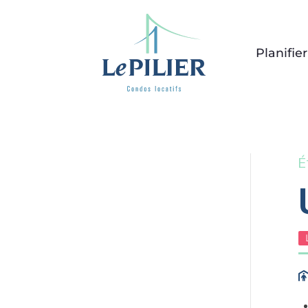
Planifie
É