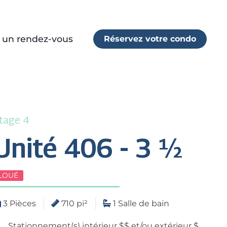
r un rendez-vous
Réservez votre condo
tage 4
Unité 406 - 3 ½
LOUÉ
3 Pièces
710 pi²
1 Salle de bain
Stationnement(s) intérieur $$ et/ou extérieur $